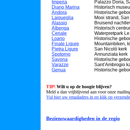
Imperia
Palazzo Doria, S
Diano Marina
Historisch muse
Andora
Historische gebo
Laigueglia
Mooi strand, San
Alassio
Bruisend nachtle
Albenga
Historisch centr
Ceriale
Waterpretpark Le
Loano
Historische geb
Finale Ligure
Mountainbiken, 
Pietra Ligure
San Nicolò kerk
Spotorno
Annunziata kerk
Savona
Historische geb
Varazze
Sant’Ambrogio k
Genua
Historische gebo
TIP!
Wilt u op de hoogte blijven
?
Meld u dan vrijblijvend aan voor onze mailingl
Vul hier uw emailadres in en klik op verzend
Bezienswaardigheden in de regio